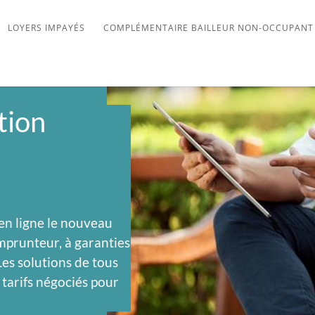
LOYERS IMPAYÉS
COMPLÉMENTAIRE BAILLEUR NON-OCCUPANT
tion
 en ligne le nouveau
mprunteur, à garanties
Les solutions de tous
 tarifs négociés pour