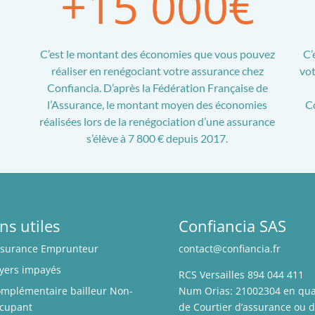
+15 000€
C’est le montant des économies que vous pouvez
C’
réaliser en renégociant votre assurance chez
vot
Confiancia. D’après la Fédération Française de
l’Assurance, le montant moyen des économies
Co
réalisées lors de la renégociation d’une assurance
s’élève à 7 800 € depuis 2017.
ns utiles
Confiancia SAS
surance Emprunteur
contact@confiancia.fr
yers impayés
RCS Versailles 894 044 411
mplémentaire bailleur Non-
Num Orias: 21002304 en qua
cupant
de Courtier d’assurance ou 