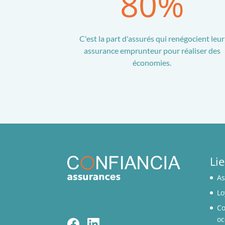
80
%
C'est la part d'assurés qui renégocient leur
assurance emprunteur pour réaliser des
économies.
Lie
As
Lo
Co
oc