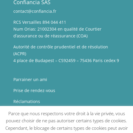
Confiancia SAS
contact@confiancia.fr
RCS Versailles 894 044 411
Num Orias: 21002304 en qualité de Courtier
d’assurance ou de réassurance (COA)
Autorité de contrôle prudentiel et de résolution
(ACPR)
4 place de Budapest – CS92459 – 75436 Paris cedex 9
Parrainer un ami
Prise de rendez-vous
Réclamations
Presse
Parce que nous respectons votre droit à la vie privée, vous
pouvez choisir de ne pas autoriser certains types de cookies.
Mentions légales
Cependant, le blocage de certains types de cookies peut avoir