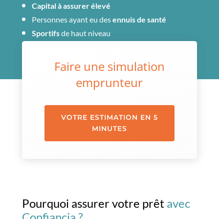
C
apital à assurer élevé
Personnes ayant eu des
ennuis de santé
S
portifs
de haut niveau
Faire une simulation
emprunteur
VOTRE ESTIMATION EN 5
MINUTES
Pourquoi assurer votre prêt
avec
Confiancia ?