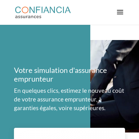
Votre simulation d'assurance
emprunteur
En quelques clics, estimez le nouveau coût
de votre assurance emprunteur, à
garanties égales, voire supérieures.